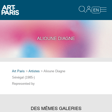
EN
ALIOUNE DIAGNE
Art Paris
>
Artistes
> Alioune Diagne
Sénégal (1985-)
Represented by
DES MÊMES GALERIES