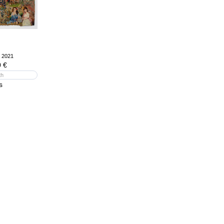
, 2021
 €
th
s