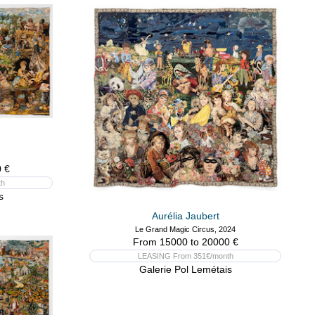
 €
th
s
Aurélia Jaubert
Le Grand Magic Circus, 2024
From 15000 to 20000 €
LEASING From 351€/month
Galerie Pol Lemétais