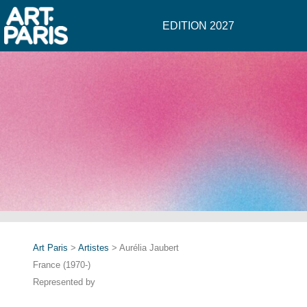
EDITION 2027
Art Paris
>
Artistes
> Aurélia Jaubert
France (1970-)
Represented by