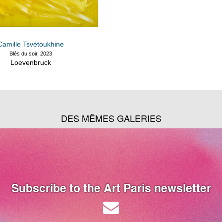
Camille Tsvétoukhine
Blés du soir, 2023
Loevenbruck
DES MÊMES GALERIES
Subscribe to the Art Paris newsletter