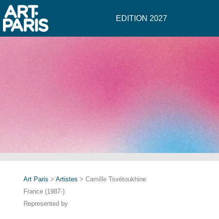
EDITION 2027
Art Paris
>
Artistes
> Camille Tsvétoukhine
France (1987-)
Represented by