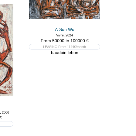
A-Sun Wu
Vivre, 2024
From 50000 to 100000 €
LEASING From 1144€/month
baudoin lebon
, 2006
€