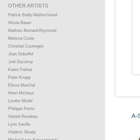
OTHER ARTISTS
Patrick Bailly-Maître-Grand
Alizée Bauer
Mathieu Bernard-Reymond
Melissa Coote
Christian Courreges
Jean Dubuffet
Joël Ducorroy
Karen Farkas
Peter Knapp
Elissa Marchal
Henri Michaux
Lisette Model
Philippe Perrin
A-
Gérard Rondeau
Lynn Saville
Vladimir Skoda
Michel Szulc-Krzyzanowski