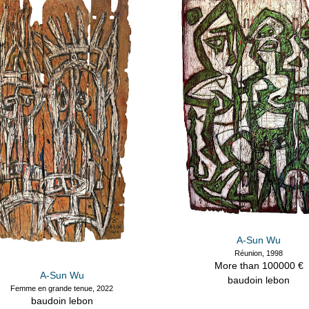
A-Sun Wu
Réunion, 1998
More than 100000 €
A-Sun Wu
baudoin lebon
Femme en grande tenue, 2022
baudoin lebon