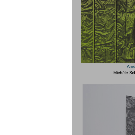
Amél
Michèle Sc