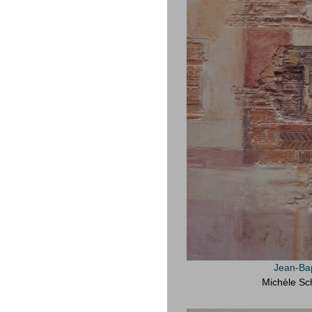
Jean-Bap
Michèle Sc