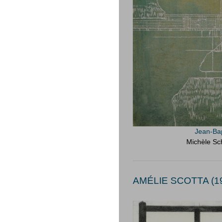
Jean-Bap
Michèle Sc
AMÉLIE SCOTTA (19