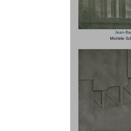
Jean-Bap
Michèle Sc