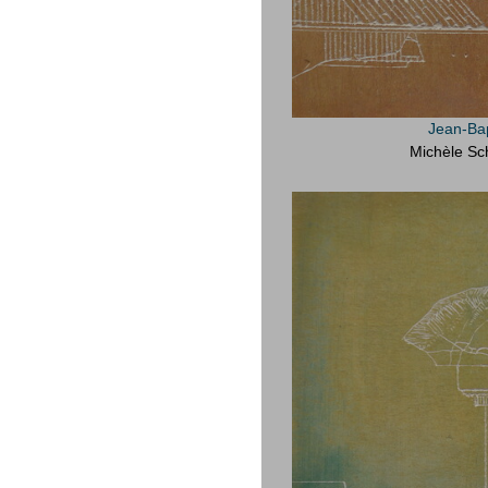
Jean-Bap
Michèle Sc