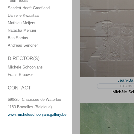
Teun Hocks
Scarlett Hooft Graafland
Danielle Kwaaitaal
Mathieu Meijers
Natacha Mercier
Bea Sarrias
Andreas Senoner
DIRECTOR(S)
Michèle Schoonjans
Frans Brouwer
Jean-Bap
LEASING 
CONTACT
Michèle Sc
690/25, Chaussée de Waterloo
1180 Bruxelles (Belgique)
www.micheleschoonjansgallery.be