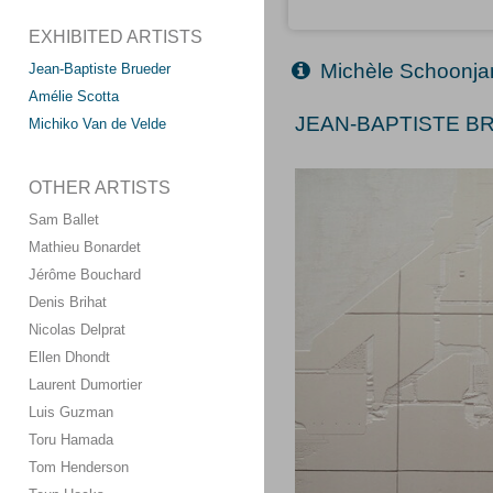
EXHIBITED ARTISTS
Michèle Schoonja
Jean-Baptiste Brueder
Amélie Scotta
JEAN-BAPTISTE BR
Michiko Van de Velde
OTHER ARTISTS
Sam Ballet
Mathieu Bonardet
Jérôme Bouchard
Denis Brihat
Nicolas Delprat
Ellen Dhondt
Laurent Dumortier
Luis Guzman
Toru Hamada
Tom Henderson