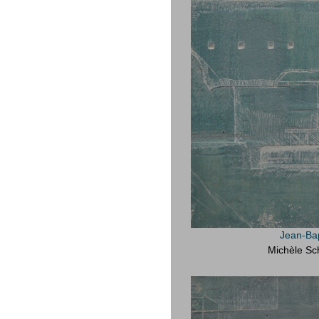
Jean-Bap
Michèle Sc