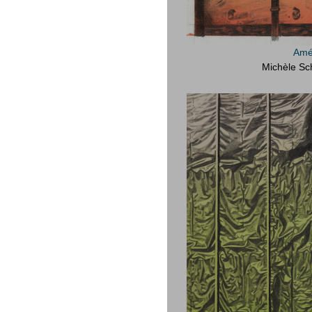
Amél
Michèle Sc