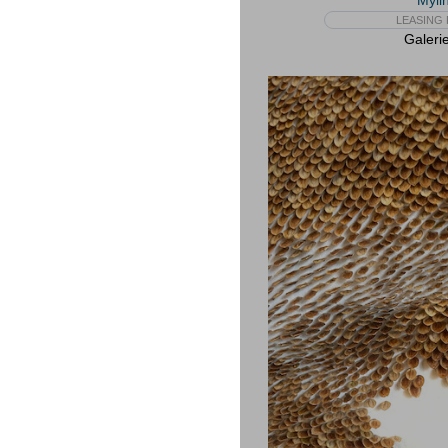
Myli
LEASING 
Galeri