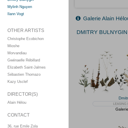
Mylinh Nguyen
Ilann Vogt
Galerie Alain Hélo
OTHER ARTISTS
DMITRY BULNYGIN 
Christophe Ecobichon
Mioshe
Morvandiau
Gwénaelle Rébillard
Elizabeth Saint-Jalmes
Sébastien Thomazo
Kazy Usclef
DIRECTOR(S)
Dmitr
Alain Hélou
LEASING 
Galeri
CONTACT
36, rue Emile Zola