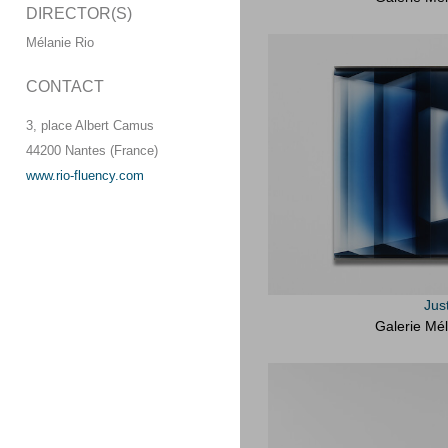
DIRECTOR(S)
Mélanie Rio
CONTACT
3, place Albert Camus
44200 Nantes (France)
www.rio-fluency.com
Jus
Galerie Mél