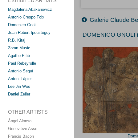
EXHIBITED ARTISTS
Magdalena Abakanowicz
Antonio Crespo Foix
Galerie Claude Be
Domenico Gnoli
Jean-Robert Ipoustéguy
DOMENICO GNOLI (
R.B. Kitaj
Zoran Music
Agathe Pitié
Paul Rebeyrolle
Antonio Seguí
Antoni Tàpies
Lee Jin Woo
Daniel Zeller
OTHER ARTISTS
Ángel Alonso
Geneviève Asse
Dome
Francis Bacon