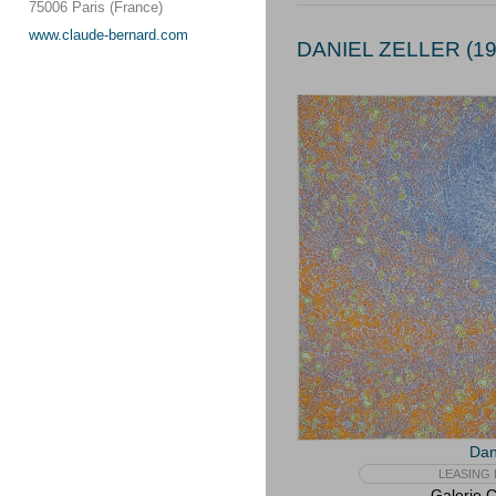
75006 Paris (France)
www.claude-bernard.com
DANIEL ZELLER (19
Dan
LEASING 
Galerie 