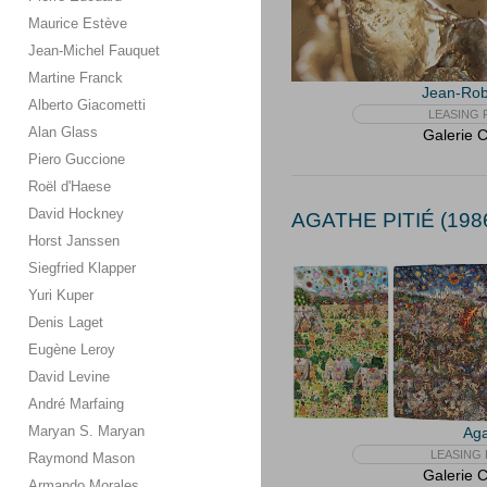
Maurice Estève
Jean-Michel Fauquet
Martine Franck
Jean-Rob
Alberto Giacometti
LEASING F
Alan Glass
Galerie 
Piero Guccione
Roël d'Haese
David Hockney
AGATHE PITIÉ (1986
Horst Janssen
Siegfried Klapper
Yuri Kuper
Denis Laget
Eugène Leroy
David Levine
André Marfaing
Maryan S. Maryan
Aga
LEASING 
Raymond Mason
Galerie 
Armando Morales