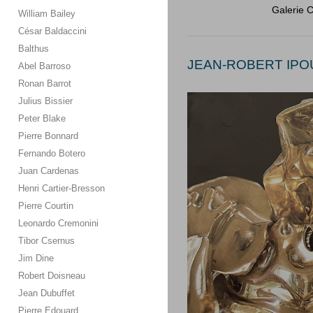
Galerie 
William Bailey
César Baldaccini
Balthus
JEAN-ROBERT IPOU
Abel Barroso
Ronan Barrot
Julius Bissier
Peter Blake
Pierre Bonnard
Fernando Botero
Juan Cardenas
Henri Cartier-Bresson
Pierre Courtin
Leonardo Cremonini
Tibor Csernus
Jim Dine
Robert Doisneau
Jean Dubuffet
Pierre Edouard