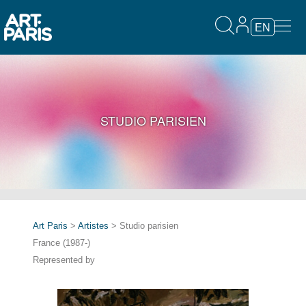
EN
STUDIO PARISIEN
Art Paris
>
Artistes
> Studio parisien
France (1987-)
Represented by