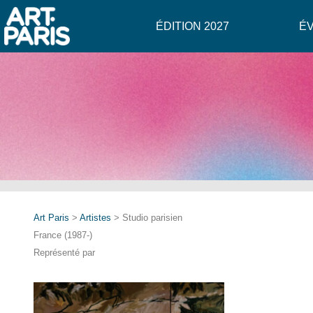
ÉDITION 2027
É
Art Paris
>
Artistes
> Studio parisien
France (1987-)
Représenté par