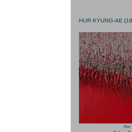
HUR KYUNG-AE (19
Hur