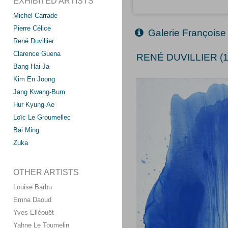
EXHIBITED ARTISTS
Michel Carrade
Pierre Célice
Galerie Françoise
René Duvillier
Clarence Guena
RENÉ DUVILLIER (1
Bang Hai Ja
Kim En Joong
Jang Kwang-Bum
Hur Kyung-Ae
Loïc Le Groumellec
Bai Ming
Zuka
OTHER ARTISTS
Louise Barbu
Emna Daoud
Yves Elléouët
Yahne Le Toumelin