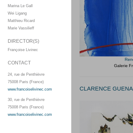
Marina Le Gall
Wei Ligang
Matthieu Ricard
Marie Vassilieff
DIRECTOR(S)
Françoise Livinec
René
CONTACT
Galerie Fr
24, rue de Penthièvre
75008 Paris (France)
CLARENCE GUENA (
www.francoiselivinec.com
30, rue de Penthièvre
75008 Paris (France)
www.francoiselivinec.com