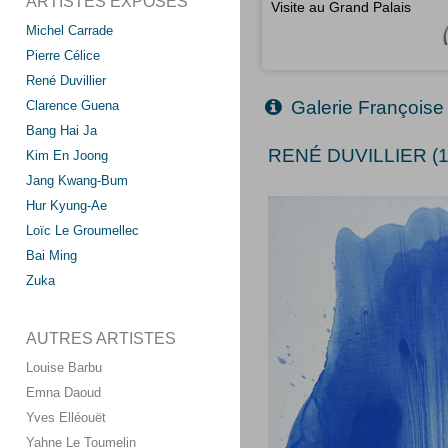
ARTISTES EXPOSÉS
Visite au Grand Palais
Michel Carrade
Pierre Célice
René Duvillier
Galerie Françoise
Clarence Guena
Bang Hai Ja
RENÉ DUVILLIER (1
Kim En Joong
Jang Kwang-Bum
Hur Kyung-Ae
Loïc Le Groumellec
Bai Ming
Zuka
AUTRES ARTISTES
Louise Barbu
Emna Daoud
Yves Elléouët
Yahne Le Toumelin