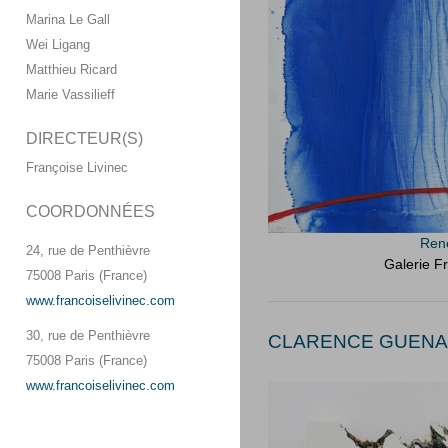
Marina Le Gall
Wei Ligang
Matthieu Ricard
Marie Vassilieff
DIRECTEUR(S)
Françoise Livinec
COORDONNÉES
René
24, rue de Penthièvre
Galerie Fr
75008 Paris (France)
www.francoiselivinec.com
30, rue de Penthièvre
CLARENCE GUENA (
75008 Paris (France)
www.francoiselivinec.com