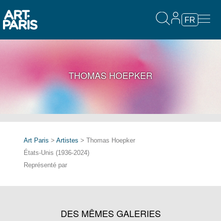
FR
THOMAS HOEPKER
Art Paris
>
Artistes
> Thomas Hoepker
États-Unis (1936-2024)
Représenté par
DES MÊMES GALERIES