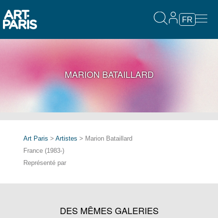
FR
MARION BATAILLARD
Art Paris
>
Artistes
> Marion Bataillard
France (1983-)
Représenté par
DES MÊMES GALERIES