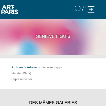
FR
GENIEVE FIGGIS
Art Paris
>
Artistes
> Genieve Figgis
Irlande (1972-)
Représenté par
DES MÊMES GALERIES