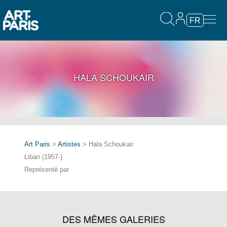
FR
HALA SCHOUKAIR
Art Paris
>
Artistes
> Hala Schoukair
Liban (1957-)
Représenté par
DES MÊMES GALERIES