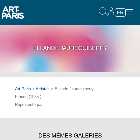
FR
ELLANDE JAUREGUIBERRY
Art Paris
>
Artistes
> Ellande Jaureguiberry
France (1985-)
Représenté par
DES MÊMES GALERIES