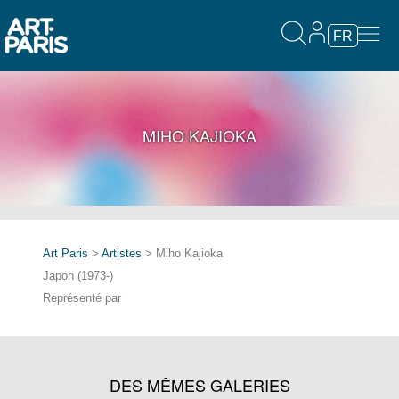
FR
MIHO KAJIOKA
Art Paris
>
Artistes
> Miho Kajioka
Japon (1973-)
Représenté par
DES MÊMES GALERIES