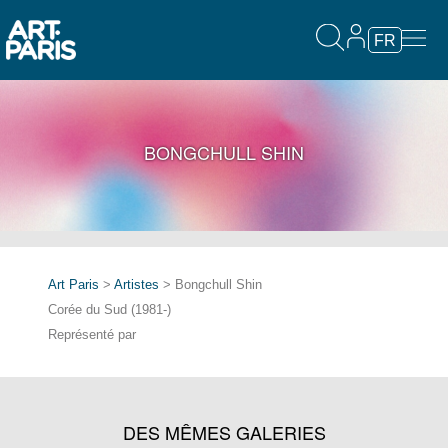
FR
BONGCHULL SHIN
Art Paris
>
Artistes
> Bongchull Shin
Corée du Sud (1981-)
Représenté par
DES MÊMES GALERIES