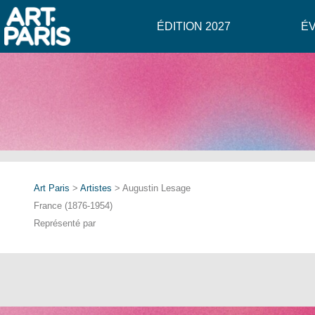
ÉDITION 2027
É
Art Paris
>
Artistes
> Augustin Lesage
France (1876-1954)
Représenté par