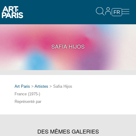
FR
SAFIA HIJOS
Art Paris
>
Artistes
> Safia Hijos
France (1975-)
Représenté par
DES MÊMES GALERIES