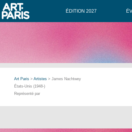
ÉDITION 2027
É
Art Paris
>
Artistes
> James Nachtwey
États-Unis (1948-)
Représenté par