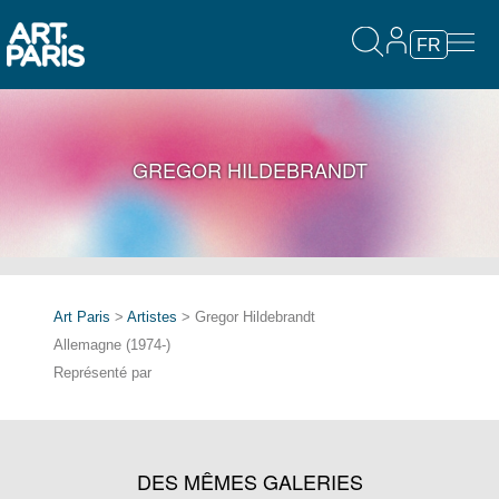
FR
GREGOR HILDEBRANDT
Art Paris
>
Artistes
> Gregor Hildebrandt
Allemagne (1974-)
Représenté par
DES MÊMES GALERIES