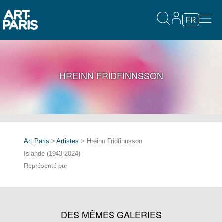
FR
HREINN FRIDFINNSSON
Art Paris
>
Artistes
> Hreinn Fridfinnsson
Islande (1943-2024)
Représenté par
DES MÊMES GALERIES