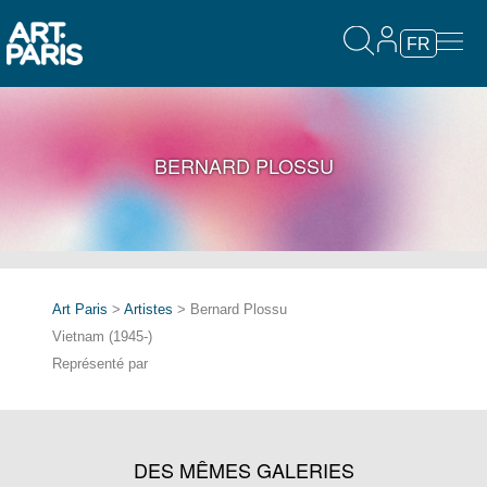
FR
BERNARD PLOSSU
Art Paris
>
Artistes
> Bernard Plossu
Vietnam (1945-)
Représenté par
DES MÊMES GALERIES