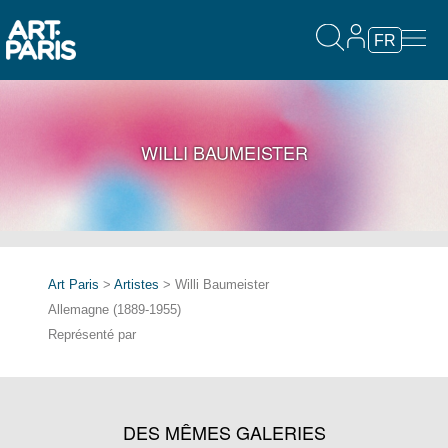
FR
WILLI BAUMEISTER
Art Paris
>
Artistes
> Willi Baumeister
Allemagne (1889-1955)
Représenté par
DES MÊMES GALERIES