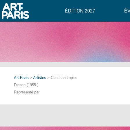
ÉDITION 2027
É
Art Paris
>
Artistes
> Christian Lapie
France (1955-)
Représenté par