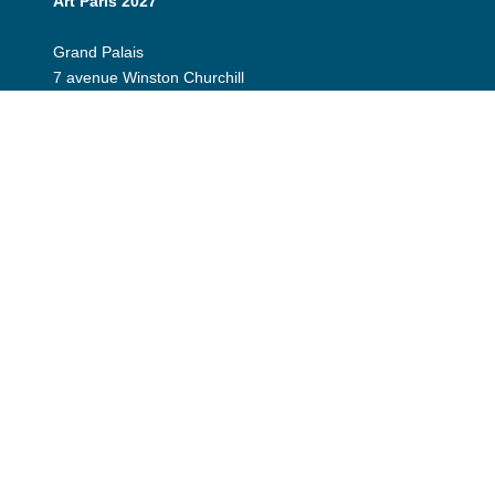
Art Paris 2027
Grand Palais
7 avenue Winston Churchill
75008 Paris
Horaires
er
Jeudi 1
avril : 12:00 - 20:00
Vendredi 2 avril : 12:00 - 20:00
Samedi 3 avril : 12:00 - 20:00
Dimanche 4 avril : 12h - 19:00
Espace exposant
Invitation
Espace presse
©2026 Art Paris. Tous droits réservés