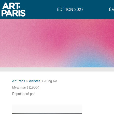
ÉDITION 2027
É
Art Paris
>
Artistes
> Aung Ko
Myanmar ) (1980-)
Représenté par