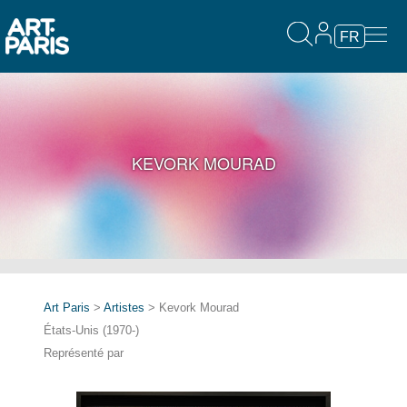
FR
KEVORK MOURAD
Art Paris
>
Artistes
> Kevork Mourad
États-Unis (1970-)
Représenté par