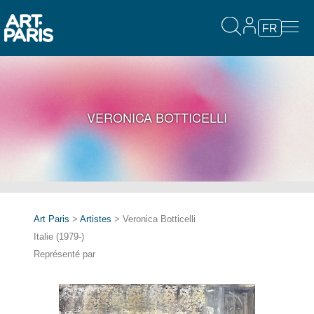
FR
VERONICA BOTTICELLI
Art Paris
>
Artistes
> Veronica Botticelli
Italie (1979-)
Représenté par