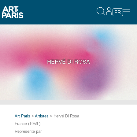
FR
HERVÉ DI ROSA
Art Paris
>
Artistes
> Hervé Di Rosa
France (1959-)
Représenté par