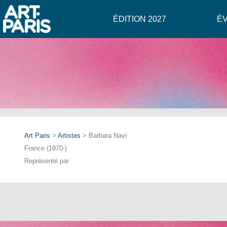
ÉDITION 2027
É
Art Paris
>
Artistes
> Barbara Navi
France (1970-)
Représenté par