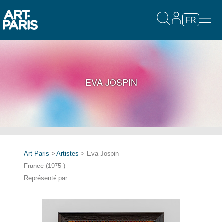
FR
EVA JOSPIN
Art Paris
>
Artistes
> Eva Jospin
France (1975-)
Représenté par