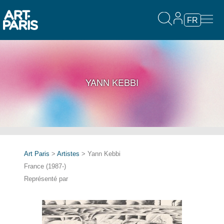
FR
YANN KEBBI
Art Paris
>
Artistes
> Yann Kebbi
France (1987-)
Représenté par