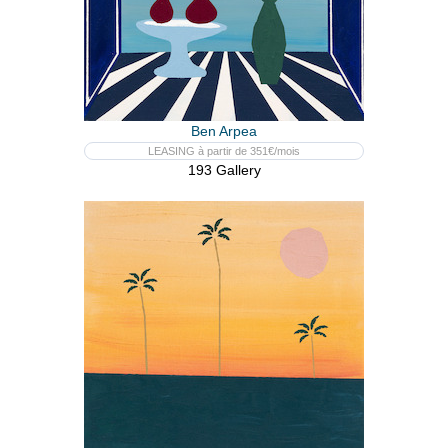
Ben Arpea
LEASING à partir de 351€/mois
193 Gallery