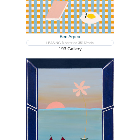
Ben Arpea
LEASING à partir de 351€/mois
193 Gallery