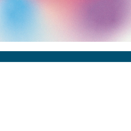
Art Paris 2027
Grand Palais
7 avenue Winston Churchill
75008 Paris
Horaires
er
Jeudi 1
avril : 12:00 - 20:00
Vendredi 2 avril : 12:00 - 20:00