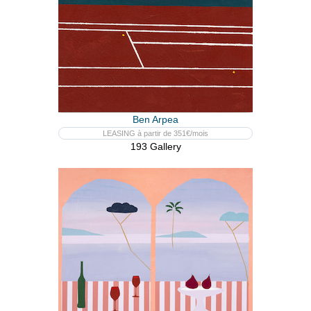
Ben Arpea
LEASING à partir de 351€/mois
193 Gallery