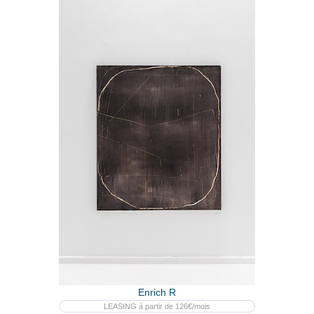
Enrich R
LEASING à partir de 126€/mois