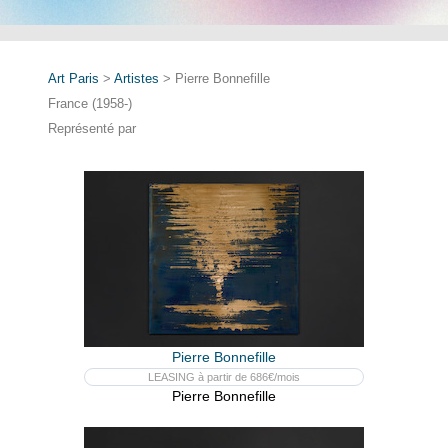
Art Paris
>
Artistes
> Pierre Bonnefille
France (1958-)
Représenté par
Pierre Bonnefille
LEASING à partir de 686€/mois
Pierre Bonnefille