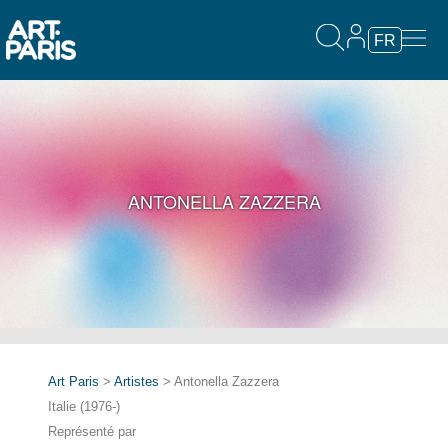
FR
ANTONELLA ZAZZERA
Art Paris
>
Artistes
> Antonella Zazzera
Italie (1976-)
Représenté par