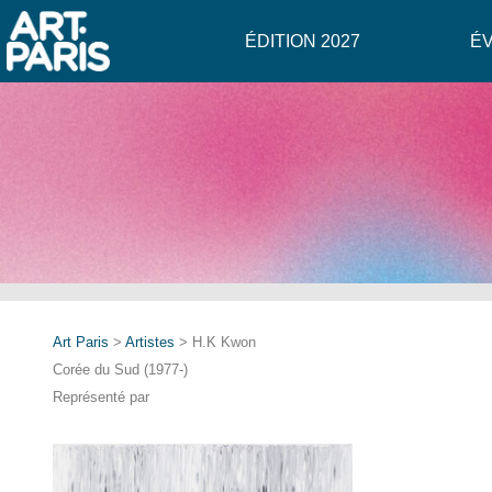
ÉDITION 2027
É
Art Paris
>
Artistes
> H.K Kwon
Corée du Sud (1977-)
Représenté par