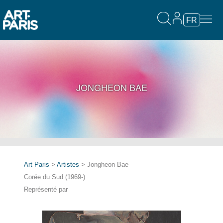
FR
JONGHEON BAE
Art Paris
>
Artistes
> Jongheon Bae
Corée du Sud (1969-)
Représenté par