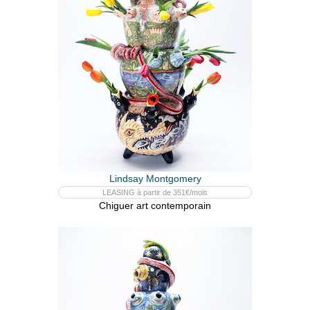
Lindsay Montgomery
LEASING à partir de 351€/mois
Chiguer art contemporain