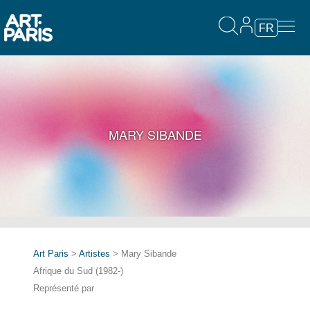
FR
MARY SIBANDE
Art Paris
>
Artistes
> Mary Sibande
Afrique du Sud (1982-)
Représenté par