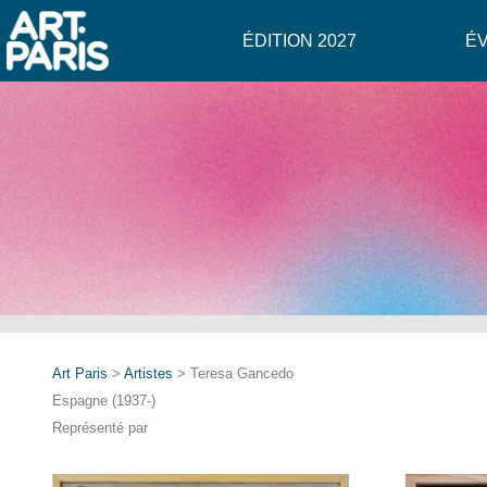
ÉDITION 2027
É
Art Paris
>
Artistes
> Teresa Gancedo
Espagne (1937-)
Représenté par