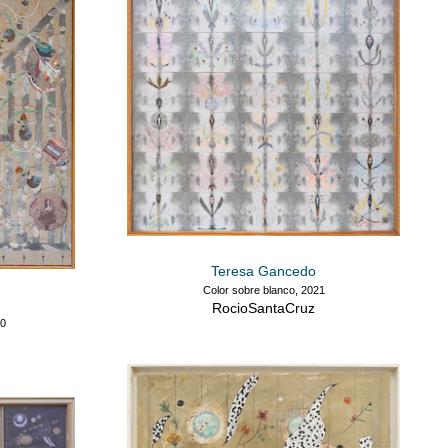
Teresa Gancedo
Color sobre blanco, 2021
RocioSantaCruz
20