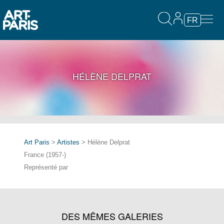
FR
HÉLÈNE DELPRAT
Art Paris
>
Artistes
> Hélène Delprat
France (1957-)
Représenté par
DES MÊMES GALERIES