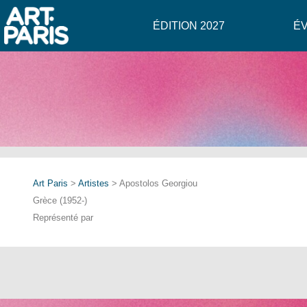
ÉDITION 2027
É
Art Paris
>
Artistes
> Apostolos Georgiou
Grèce (1952-)
Représenté par