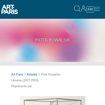
FR
PIOTR KOWALSKI
Art Paris
>
Artistes
> Piotr Kowalski
Ukraine (1927-2003)
Représenté par