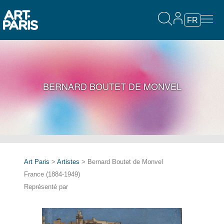
FR
BERNARD BOUTET DE MONVEL
Art Paris
>
Artistes
> Bernard Boutet de Monvel
France (1884-1949)
Représenté par