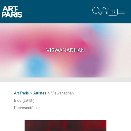
FR
VISWANADHAN
Art Paris
>
Artistes
> Viswanadhan
Inde (1940-)
Représenté par