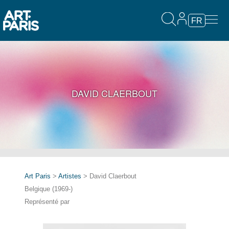
FR
DAVID CLAERBOUT
Art Paris
>
Artistes
> David Claerbout
Belgique (1969-)
Représenté par